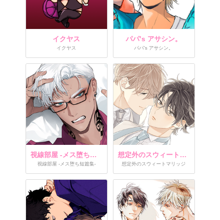
イクヤス
パパ’s アサシン。
イクヤス
パパ’s アサシン。
視線部屋 -メス堕ち短篇集-
想定外のスウィートマリッジ
視線部屋 -メス堕ち短篇集-
想定外のスウィートマリッジ